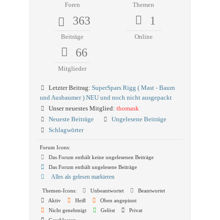
Foren
Themen
363
1
Beiträge
Online
66
Mitglieder
Letzter Beitrag:
SuperSpars Rigg ( Mast - Baum
und Ausbaumer ) NEU und noch nicht ausgepackt
Unser neuestes Mitglied:
thomask
Neueste Beiträge
Ungelesene Beiträge
Schlagwörter
Forum Icons:
Das Forum enthält keine ungelesenen Beiträge
Das Forum enthält ungelesene Beiträge
Alles als gelesen markieren
Themen-Icons:
Unbeantwortet
Beantwortet
Aktiv
Heiß
Oben angepinnt
Nicht genehmigt
Gelöst
Privat