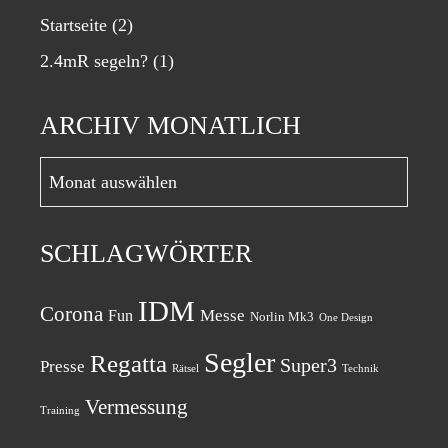
Startseite
(2)
2.4mR segeln?
(1)
ARCHIV MONATLICH
Archiv
monatlich
SCHLAGWÖRTER
IDM
Corona
Messe
Fun
Norlin Mk3
One Design
Segler
Regatta
Super3
Presse
Rätsel
Technik
Vermessung
Training