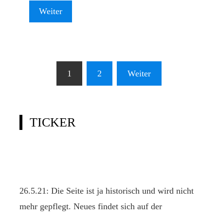
Weiter
Seitennummerierung
1
2
Weiter
der
Beiträge
TICKER
26.5.21: Die Seite ist ja historisch und wird nicht
mehr gepflegt. Neues findet sich auf der