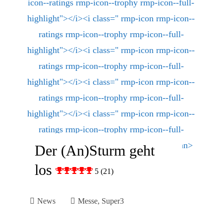
Der (An)Sturm geht
los
5 (21)
News
Messe
,
Super3