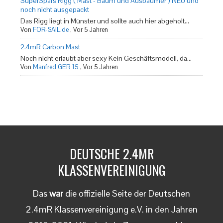
SuperSpars Rigg ( Mast - Baum und Ausbaumer ) NEU und
noch nicht ausgepackt
Das Rigg liegt in Münster und sollte auch hier abgeholt...
Von
FOR-SAIL.de
,
Vor 5 Jahren
2.4mR Carbon Mast
Noch nicht erlaubt aber sexy Kein Geschäftsmodell, da...
Von
Manfred GER 15
,
Vor 5 Jahren
DEUTSCHE 2.4MR
KLASSENVEREINIGUNG
Das
war
die offizielle Seite der Deutschen
2.4mR Klassenvereinigung e.V. in den Jahren