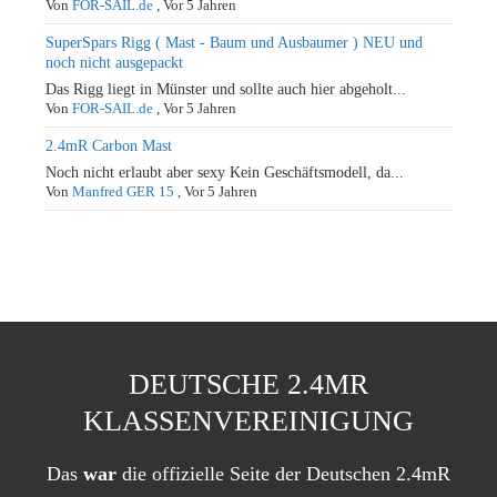
Von
FOR-SAIL.de
,
Vor 5 Jahren
SuperSpars Rigg ( Mast - Baum und Ausbaumer ) NEU und
noch nicht ausgepackt
Das Rigg liegt in Münster und sollte auch hier abgeholt...
Von
FOR-SAIL.de
,
Vor 5 Jahren
2.4mR Carbon Mast
Noch nicht erlaubt aber sexy Kein Geschäftsmodell, da...
Von
Manfred GER 15
,
Vor 5 Jahren
DEUTSCHE 2.4MR
KLASSENVEREINIGUNG
Das
war
die offizielle Seite der Deutschen 2.4mR