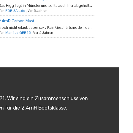
Das Rigg liegt in Münster und sollte auch hier abgeholt...
Von
FOR-SAIL.de
,
Vor 5 Jahren
2.4mR Carbon Mast
Noch nicht erlaubt aber sexy Kein Geschäftsmodell, da...
Von
Manfred GER 15
,
Vor 5 Jahren
021. Wir sind ein Zusammenschluss von
n für die 2.4mR Bootsklasse.