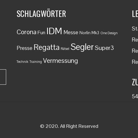
SCHLAGWÖRTER
L
St
IDM
Corona
Messe
Fun
Norlin Mk3
One Design
Re
Segler
Regatta
Super3
Presse
Rätsel
Re
Vermessung
Re
Technik
Training
Z
5
© 2020. All Right Reserved