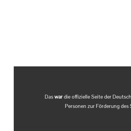
Das
war
die offizielle Seite der Deut
Personen zur Förderung des 