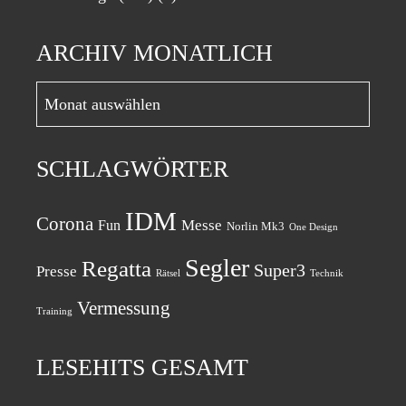
ARCHIV MONATLICH
Archiv
monatlich
SCHLAGWÖRTER
IDM
Corona
Messe
Fun
Norlin Mk3
One Design
Segler
Regatta
Super3
Presse
Rätsel
Technik
Vermessung
Training
LESEHITS GESAMT