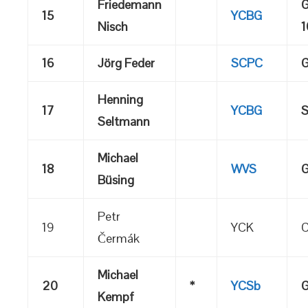
Friedemann
15
YCBG
Nisch
1
16
Jörg Feder
SCPC
G
Henning
17
YCBG
S
Seltmann
Michael
18
WVS
G
Büsing
Petr
19
YCK
C
Čermák
Michael
20
*
YCSb
G
Kempf