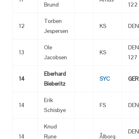
Brund
122
Torben
12
KS
DEN
Jespersen
Ole
DEN
13
KS
Jacobsen
127
Eberhard
14
SYC
GER 
Bieberitz
Erik
14
FS
DEN
Schisbye
Knud
DEN
14
Rune
Ålborg