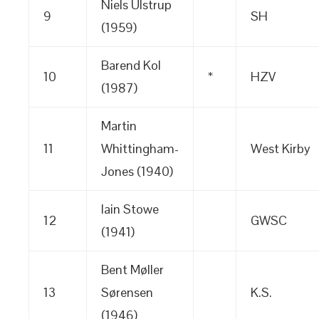
Niels Ulstrup
9
SH
(1959)
Barend Kol
10
*
HZV
(1987)
Martin
11
Whittingham-
West Kirby
Jones (1940)
Iain Stowe
12
GWSC
(1941)
Bent Møller
13
Sørensen
K.S.
(1946)