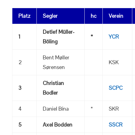
Platz
Segler
hc
Verein
Detlef Müller-
1
*
YCR
Böling
Bent Møller
2
KSK
Sørensen
Christian
3
SCPC
Bodler
4
Daniel Bína
*
SKR
5
Axel Bodden
SSCR