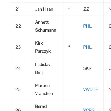
21
Jan Haan
*
ZZ
N
Annett
22
PHL
G
Schumann
Kirk
23
*
PHL
G
Parczyk
Ladislav
24
SKR
C
Bína
Martien
25
VWDTP
N
Vrancken
Bernd
26
YCBG
G