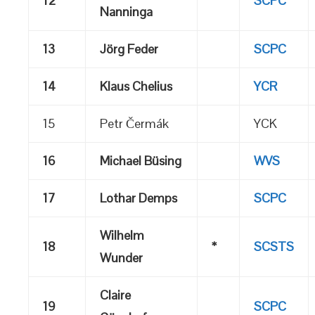
12
SCPC
Nanninga
13
Jörg Feder
SCPC
14
Klaus Chelius
YCR
15
Petr Čermák
YCK
16
Michael Büsing
WVS
17
Lothar Demps
SCPC
Wilhelm
18
*
SCSTS
Wunder
Claire
19
SCPC