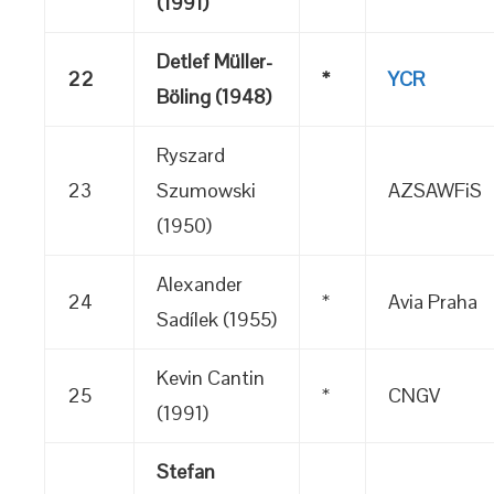
(1991)
Detlef Müller-
22
*
YCR
Böling (1948)
Ryszard
23
Szumowski
AZSAWFiS
(1950)
Alexander
24
*
Avia Praha
Sadílek (1955)
Kevin Cantin
25
*
CNGV
(1991)
Stefan