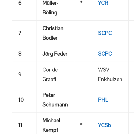
6
Müller-
*
YCR
Böling
Christian
7
SCPC
Bodler
8
Jörg Feder
SCPC
Cor de
WSV
9
Graaff
Enkhuizen
Peter
10
PHL
Schumann
Michael
11
*
YCSb
Kempf