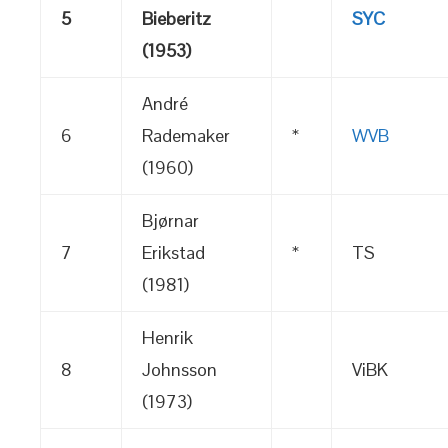
5
Bieberitz
SYC
(1953)
André
6
Rademaker
*
WVB
(1960)
Bjørnar
7
Erikstad
*
TS
(1981)
Henrik
8
Johnsson
ViBK
(1973)