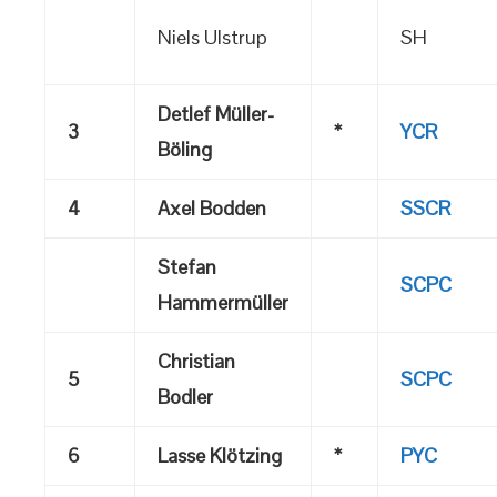
Niels Ulstrup
SH
Detlef Müller-
3
*
YCR
Böling
4
Axel Bodden
SSCR
Stefan
SCPC
Hammermüller
Christian
5
SCPC
Bodler
6
Lasse Klötzing
*
PYC