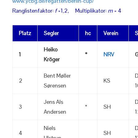
www.ycbg.de/regatten/berlin-cup/
Ranglistenfaktor:
f
=1,2, Multiplikator:
m
= 4
Platz
Segler
hc
Verein
S
Heiko
1
*
NRV
G
Kröger
Bent Møller
2
KS
Sørensen
1
Jens Als
3
*
SH
Andersen
1
Niels
4
SH
Ulstrup
1