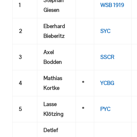
Stephan
1
WSB 1919
Giesen
Eberhard
2
SYC
Bieberitz
Axel
3
SSCR
Bodden
Mathias
4
*
YCBG
Kortke
Lasse
5
*
PYC
Klötzing
Detlef