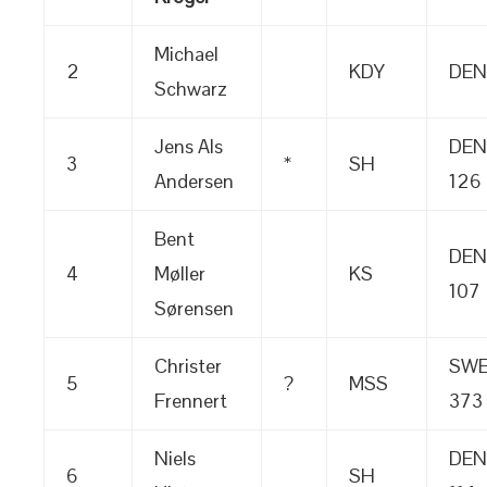
Michael
2
KDY
DEN
Schwarz
Jens Als
DEN
3
*
SH
Andersen
126
Bent
DEN
4
Møller
KS
107
Sørensen
Christer
SW
5
?
MSS
Frennert
373
Niels
DEN
6
SH