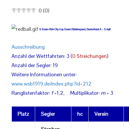
0
(
0
)
6. Essen-Ruhr-City-Cup, Essen (Baldeneysee), Deutschland, 4. – 5. April
Ausschreibung
Anzahl der Wettfahrten: 3 (
0 Streichungen
)
Anzahl der Segler: 19
Weitere Informationen unter:
www.wsb1919.de/index.php?id=212
Ranglistenfaktor:
f
=1,2, Multiplikator:
m
= 3
Platz
Segler
hc
Verein