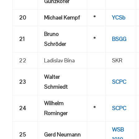
Günzkofer
20
Michael Kempf
*
YCSb
Bruno
21
*
BSGG
Schröder
22
Ladislav Bína
SKR
Walter
23
SCPC
Schmiedt
Wilhelm
24
*
SCPC
Rominger
WSB
25
Gerd Neumann