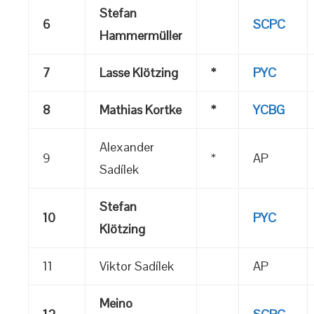
Stefan
6
SCPC
Hammermüller
7
Lasse Klötzing
*
PYC
8
Mathias Kortke
*
YCBG
Alexander
9
*
AP
Sadílek
Stefan
10
PYC
Klötzing
11
Viktor Sadílek
AP
Meino