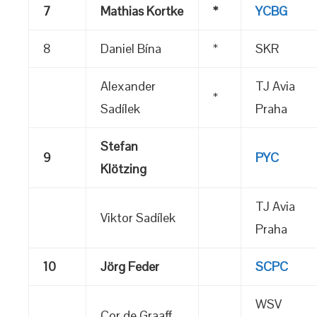
7
Mathias Kortke
*
YCBG
8
Daniel Bína
*
SKR
Alexander
TJ Avia
*
Sadílek
Praha
Stefan
9
PYC
Klötzing
TJ Avia
Viktor Sadílek
Praha
10
Jörg Feder
SCPC
WSV
Cor de Graaff