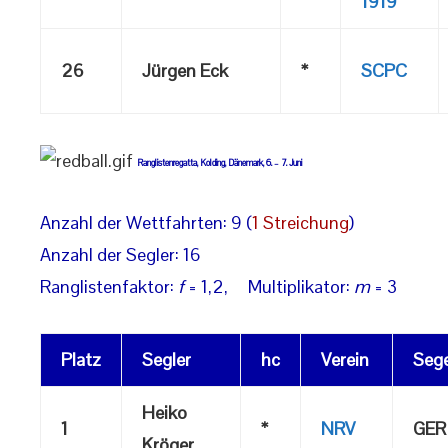
1919
26
Jürgen Eck
*
SCPC
Ranglistenregatta, Kolding, Dänemark, 6. – 7. Juni
Anzahl der Wettfahrten: 9 (
1 Streichung
)
Anzahl der Segler: 16
Ranglistenfaktor:
f
= 1,2, Multiplikator:
m
= 3
Platz
Segler
hc
Verein
Sege
Heiko
1
*
NRV
GER
Kröger