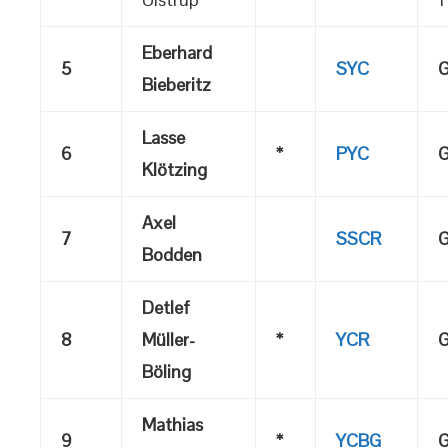
Eberhard
5
SYC
G
Bieberitz
Lasse
6
*
PYC
G
Klötzing
Axel
7
SSCR
G
Bodden
Detlef
8
Müller-
*
YCR
G
Böling
Mathias
9
*
YCBG
G