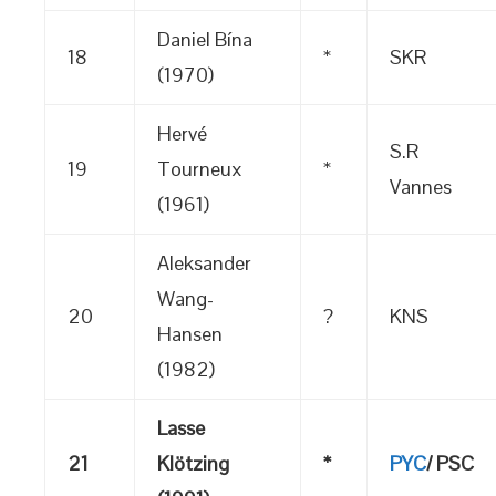
Daniel Bína
18
*
SKR
(1970)
Hervé
S.R
19
Tourneux
*
Vannes
(1961)
Aleksander
Wang-
20
?
KNS
Hansen
(1982)
Lasse
21
Klötzing
*
PYC
/ PSC