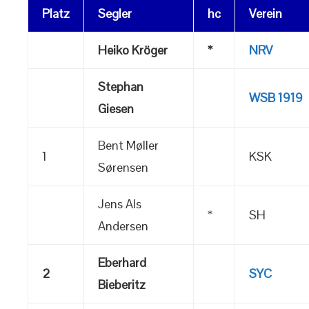
Platz
Segler
hc
Verein
Heiko Kröger
*
NRV
Stephan
WSB 1919
Giesen
Bent Møller
1
KSK
Sørensen
Jens Als
*
SH
Andersen
Eberhard
2
SYC
Bieberitz