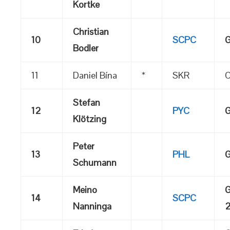
Kortke
Christian
10
SCPC
G
Bodler
11
Daniel Bína
*
SKR
C
Stefan
12
PYC
G
Klötzing
Peter
13
PHL
G
Schumann
Meino
14
SCPC
Nanninga