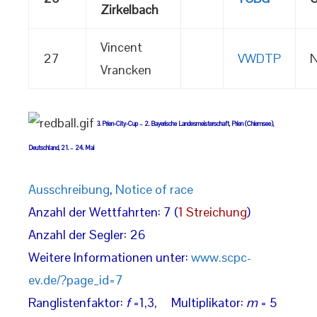
Zirkelbach
Vincent
27
VWDTP
N
Vrancken
3. Prien-City-Cup – 2. Bayerische Landesmeisterschaft, Prien (Chiemsee),
Deutschland, 21. – 24. Mai
Ausschreibung
,
Notice of race
Anzahl der Wettfahrten: 7 (
1 Streichung
)
Anzahl der Segler: 26
Weitere Informationen unter:
www.scpc-
ev.de/?page_id=7
Ranglistenfaktor:
f
=1,3, Multiplikator:
m
= 5