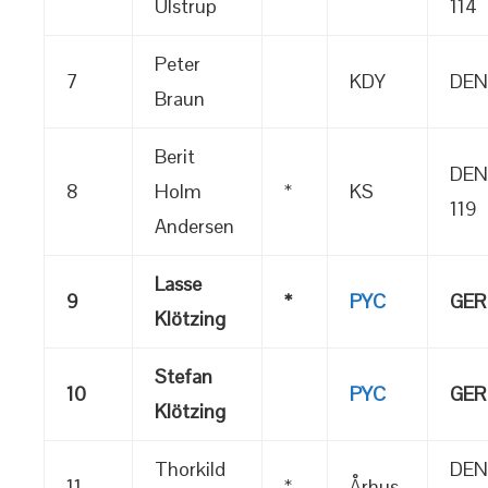
Ulstrup
114
Peter
7
KDY
DEN
Braun
Berit
DEN
8
Holm
*
KS
119
Andersen
Lasse
9
*
PYC
GER
Klötzing
Stefan
10
PYC
GER
Klötzing
Thorkild
DEN
11
*
Århus