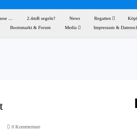
asse …
2.4mR segeln?
News
Regatten
Köp
Bootsmarkt & Forum
Media
Impressum & Datensc
t
0 Kommentare