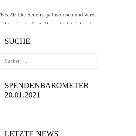
26.5.21: Die Seite ist ja historisch und wird
nicht mehr gepflegt. Neues findet sich auf
der offiziellen Klassenseite
SUCHE
www.2punkt4.de.
Suchen
nach:
SPENDENBAROMETER
20.01.2021
LETZTE NEWS