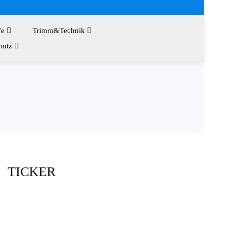
fe
Trimm&Technik
hutz
TICKER