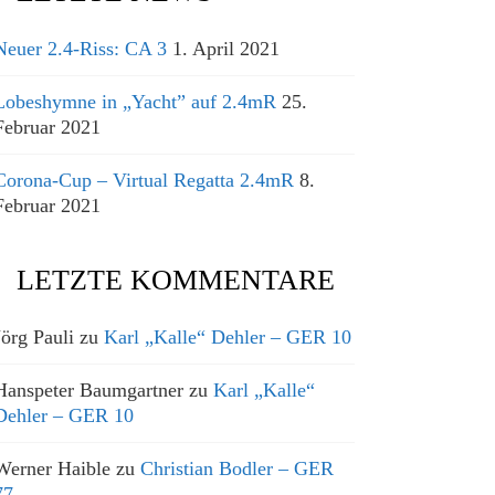
Neuer 2.4-Riss: CA 3
1. April 2021
Lobeshymne in „Yacht” auf 2.4mR
25.
Februar 2021
Corona-Cup – Virtual Regatta 2.4mR
8.
Februar 2021
LETZTE KOMMENTARE
Jörg Pauli
zu
Karl „Kalle“ Dehler – GER 10
Hanspeter Baumgartner
zu
Karl „Kalle“
Dehler – GER 10
Werner Haible
zu
Christian Bodler – GER
77