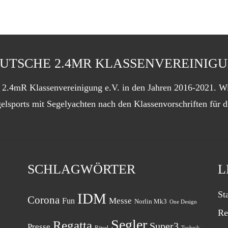
UTSCHE 2.4MR KLASSENVEREINIG
en 2.4mR Klassenvereinigung e.V. in den Jahren 2016-2021. 
elsports mit Segelyachten nach den Klassenvorschriften für 
SCHLAGWÖRTER
L
St
IDM
Corona
Messe
Fun
Norlin Mk3
One Design
Re
Segler
Regatta
Super3
Presse
Rätsel
Technik