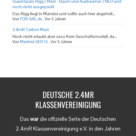
SuperSpars Rigg ( Mast - Baum und Ausbaumer ) NEU und
noch nicht ausgepackt
Das Rigg liegt in Münster und sollte auch hier abgeholt...
Von
FOR-SAIL.de
,
Vor 5 Jahren
2.4mR Carbon Mast
Noch nicht erlaubt aber sexy Kein Geschäftsmodell, da...
Von
Manfred GER 15
,
Vor 5 Jahren
DEUTSCHE 2.4MR
KLASSENVEREINIGUNG
Das
war
die offizielle Seite der Deutschen
2.4mR Klassenvereinigung e.V. in den Jahren