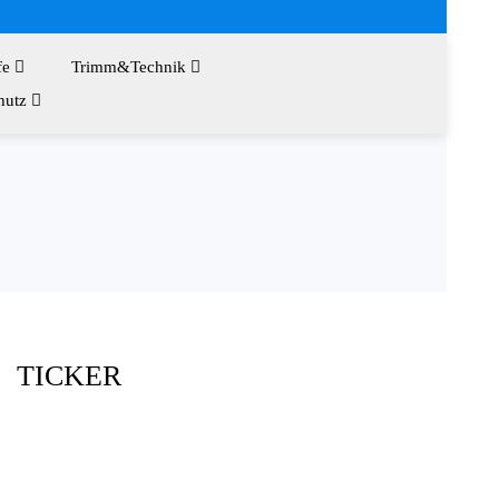
fe
Trimm&Technik
hutz
TICKER