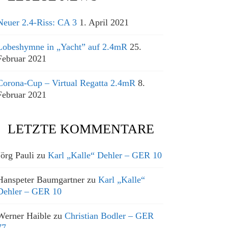
Neuer 2.4-Riss: CA 3
1. April 2021
Lobeshymne in „Yacht” auf 2.4mR
25.
Februar 2021
Corona-Cup – Virtual Regatta 2.4mR
8.
Februar 2021
LETZTE KOMMENTARE
Jörg Pauli
zu
Karl „Kalle“ Dehler – GER 10
Hanspeter Baumgartner
zu
Karl „Kalle“
Dehler – GER 10
Werner Haible
zu
Christian Bodler – GER
77