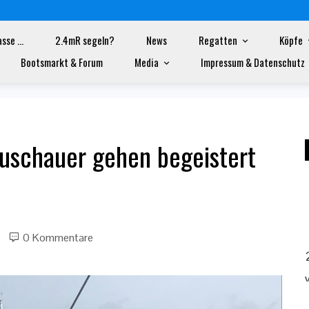
asse …
2.4mR segeln?
News
Regatten
Köpfe
geistert mit
Bootsmarkt & Forum
Media
Impressum & Datenschutz
Zuschauer gehen begeistert
0 Kommentare