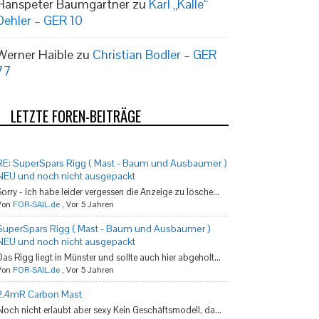
Hanspeter Baumgartner
zu
Karl „Kalle“
Dehler – GER 10
Werner Haible
zu
Christian Bodler – GER
77
LETZTE FOREN-BEITRÄGE
RE: SuperSpars Rigg ( Mast - Baum und Ausbaumer )
NEU und noch nicht ausgepackt
Sorry - ich habe leider vergessen die Anzeige zu lösche...
Von
FOR-SAIL.de
,
Vor 5 Jahren
SuperSpars Rigg ( Mast - Baum und Ausbaumer )
NEU und noch nicht ausgepackt
Das Rigg liegt in Münster und sollte auch hier abgeholt...
Von
FOR-SAIL.de
,
Vor 5 Jahren
2.4mR Carbon Mast
Noch nicht erlaubt aber sexy Kein Geschäftsmodell, da...