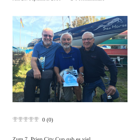
0
(
0
)
Zum 7. Prien City Cup gab es viel